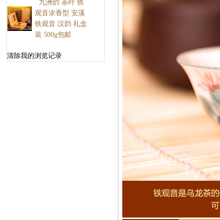
九洲韵 茶叶 铁
观音浓香型 安溪
铁观音 汉韵 礼盒
装 500g包邮
清除我的浏览记录