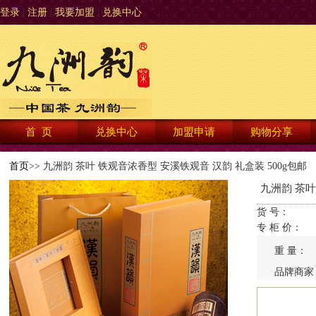
登录
|
注册
|
我要加盟
|
兑换中心
首 页
兑换中心
加盟申请
购物分享
首页
>> 九洲韵 茶叶 铁观音浓香型 安溪铁观音 汉韵 礼盒装 500g包邮
九洲韵 茶叶
货 号：
专 柜 价：
重 量：
品牌商家