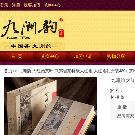
登录
|
注册
|
我要加盟
|
兑换中心
首 页
兑换中心
加盟申请
购物分享
首页
>> 九洲韵 大红袍茶叶 武夷岩茶特级大红袍 大红袍礼盒装480g 茶
九洲韵 大红
货 号：
专 柜 价：
重 量：
品牌商家